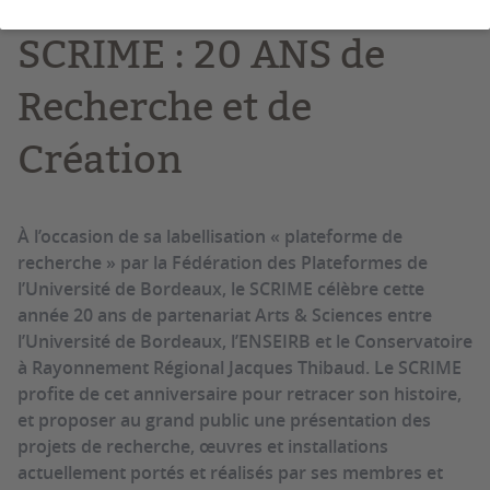
SCRIME : 20 ANS de
Recherche et de
Création
À l’occasion de sa labellisation « plateforme de
recherche » par la Fédération des Plateformes de
l’Université de Bordeaux, le SCRIME célèbre cette
année 20 ans de partenariat Arts & Sciences entre
l’Université de Bordeaux, l’ENSEIRB et le Conservatoire
à Rayonnement Régional Jacques Thibaud. Le SCRIME
profite de cet anniversaire pour retracer son histoire,
et proposer au grand public une présentation des
projets de recherche, œuvres et installations
actuellement portés et réalisés par ses membres et