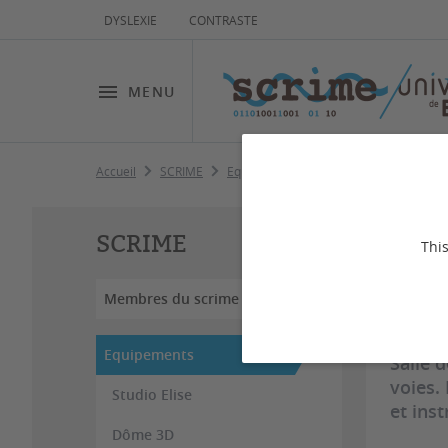
DYSLEXIE
CONTRASTE
MENU
Accueil
SCRIME
Equipements
Hémicyclia
Hé
SCRIME
This
Membres du scrime
Dernière
Equipements
Salle 
voies.
Studio Elise
et ins
Dôme 3D