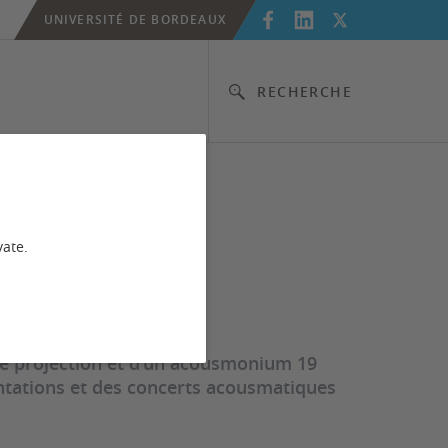
UNIVERSITÉ DE BORDEAUX
RECHERCHE
vate.
de projection et d'un acousmonium 19
entations et des concerts acousmatiques