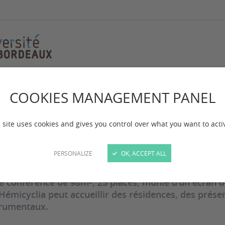
COOKIES MANAGEMENT PANEL
micyclia
 site uses cookies and gives you control over what you want to acti
 mise à jour :
le 06/09/2024
PERSONALIZE
OK, ACCEPT ALL
de conférence de 98m², 25 places, munie d'un écran 
 Hémicyclia peut accueillir des résidences, des prés
trumentaux.