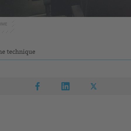
IME
he technique