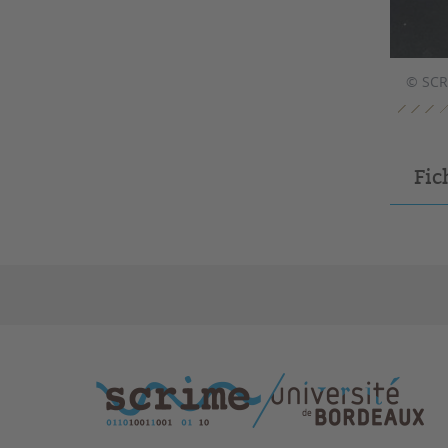
© SCR
Fic