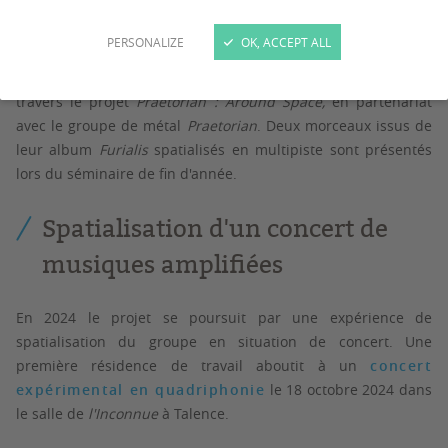
PERSONALIZE
OK, ACCEPT ALL
En 2022, le SCRIME élargit ses expérimentations sur la
spatialisation sonore au cadre des musiques actuelles à
travers le projet
Praetorian : Around Space,
en partenariat
avec le groupe de métal
Praetorian
. Deux morceaux issus de
leur album
Furialis
spatialisés en multipiste sont présentés
lors du séminaire de fin d'année.
Spatialisation d'un concert de
musiques amplifiées
En 2024 le projet se poursuit par une expérience de
spatialisation du groupe en situation de concert. Une
première résidence de travail aboutit à un
concert
expérimental en quadriphonie
le 18 octobre 2024 dans
le salle de
l'Inconnue
à Talence.