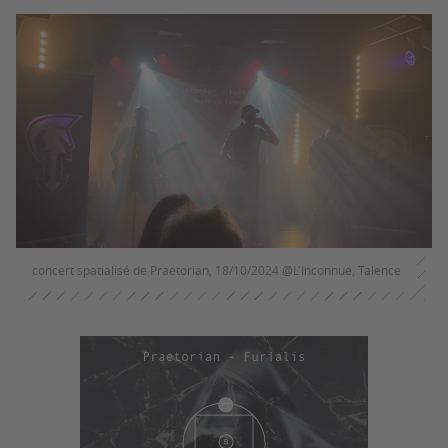
concert spatialisé de Praetorian, 18/10/2024 @L'Inconnue, Talence