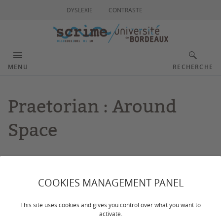
DYSLEXIE
CONTRASTE
MENU
RECHERCHE
Praetorian : Around
Space
Dernière mise à jour :
le 02/10/2025
COOKIES MANAGEMENT PANEL
Un projet de recherche sur la spatialisation des
This site uses cookies and gives you control over what you want to
musiques actuelles amplifiées en collaboration avec le
activate.
groupe Praetorian