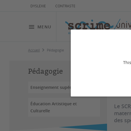
DYSLEXIE
CONTRASTE
MENU
Accueil
Pédagogie
Pé
This
Pédagogie
Enseignement supérieur
Dernière
Éducation Artistique et
Le SCR
Culturelle
matern
des sp