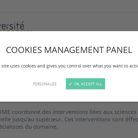
COOKIES MANAGEMENT PANEL
dagogie
 site uses cookies and gives you control over what you want to acti
PERSONALIZE
OK, ACCEPT ALL
 mise à jour :
le 10/09/2025
IME coordonne des interventions liées aux sciences 
elle jusqu'au supérieur. Ces interventions sont éff
écialistes du domaine.