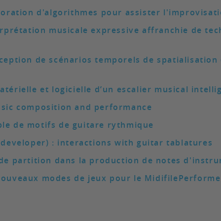
boration d'algorithmes pour assister l'improvisat
erprétation musicale expressive affranchie de tec
ception de scénarios temporels de spatialisation 
érielle et logicielle d’un escalier musical intelli
music composition and performance
le de motifs de guitare rythmique
 developer) : interactions with guitar tablatures
 de partition dans la production de notes d'instr
Nouveaux modes de jeux pour le MidifilePerforme