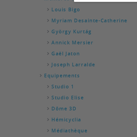
Louis Bigo
Myriam Desainte-Catherine
György Kurtág
Annick Mersier
Gaël Jaton
Joseph Larralde
Equipements
Studio 1
Studio Elise
Dôme 3D
Hémicyclia
Médiathèque