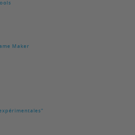
tools
Game Maker
 expérimentales"
e