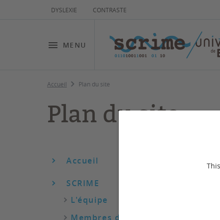
DYSLEXIE
CONTRASTE
MENU
Accueil
Plan du site
Plan du site
Accueil
This
SCRIME
L'équipe
Membres du scrime