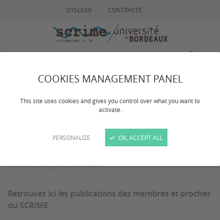
DYSLEXIE
CONTRASTE
MENU
RECHERCHE
COOKIES MANAGEMENT PANEL
Publications
This site uses cookies and gives you control over what you want to
activate.
scientifiques
PERSONALIZE
OK, ACCEPT ALL
Dernière mise à jour :
le 29/03/2024
Retrouvez ici les publications des membres et proches
du SCRIME.