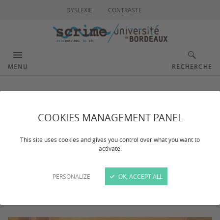
DYSLEXIE
CONTRASTE
MENU
RECHERCHE
Studio 1
COOKIES MANAGEMENT PANEL
This site uses cookies and gives you control over what you want to
Dernière mise à jour :
le 29/03/2024
activate.
Studio sobre (20m²) dédié au travail de composition et
PERSONALIZE
OK, ACCEPT ALL
de mixage, il permet une configuration
stéréophonique et quadriphonique.