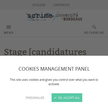
DYSLEXIE
CONTRASTE
MENU
RECHERCHE
Stage [candidatures
closes] : Élaboration
COOKIES MANAGEMENT PANEL
d'algorithmes pour
This site uses cookies and gives you control over what you want to
assister l'improvisation
activate.
musicale à l'aide du
PERSONALIZE
OK, ACCEPT ALL