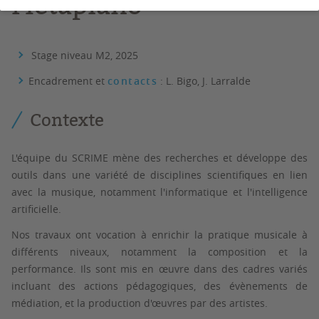
Métapiano
Stage niveau M2, 2025
Encadrement et
contacts
: L. Bigo, J. Larralde
Contexte
L'équipe du SCRIME mène des recherches et développe des
outils dans une variété de disciplines scientifiques en lien
avec la musique, notamment l'informatique et l'intelligence
artificielle.
Nos travaux ont vocation à enrichir la pratique musicale à
différents niveaux, notamment la composition et la
performance. Ils sont mis en œuvre dans des cadres variés
incluant des actions pédagogiques, des évènements de
médiation, et la production d'œuvres par des artistes.