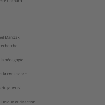
ierre Cochard
aël Marczak
 recherche
e la pédagogie
t la conscience
n du joueur/
ludique et direction