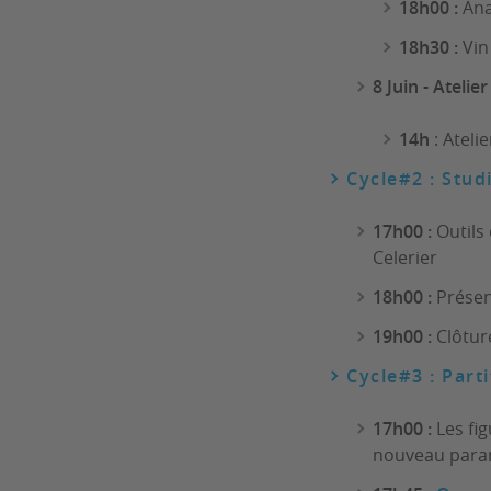
18h00 :
Ana
18h30 :
Vin 
8 Juin - Atelier
14h
: Ateli
Cycle#2 : Stu
17h00 :
Outils 
Celerier
18h00 :
Présent
19h00 :
Clôtur
Cycle#3 : Parti
17h00 :
Les fig
nouveau param