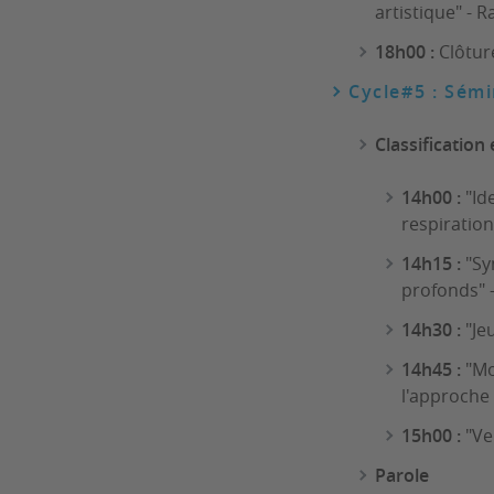
artistique" - 
18h00 :
Clôtur
Cycle#5 : Sémi
Classification
14h00 :
"Id
respiratio
14h15 :
"Sy
profonds" -
14h30 :
"Jeu
14h45 :
"Mo
l'approche
15h00 :
"Ve
Parole