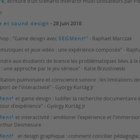
rè
, écriture d’un scénario interactif multi-utilisateurs par P
e
e et sound design
- 28 Juin 2018
op : "Game design avec
SEGMent²
" - Raphaël Marczak
 musiques et jeux vidéo : une expérience composée" - Raph
dre aux étudiants de licence les problématiques liées à la
 une approche par le jeu sérieux" - Katie Brzustowski
tation pulmonaire et conscience sonore : les limitations d
pport de l'interactivité" - György Kurtág Jr
Ment²
et game design : ludifier la recherche documentaire e
tour d'expérience" - György Kurtág Jr
Ment²
et interactivité : améliorer l'expérience et l'immersio
Arthur Desmesure
Ment²
et design graphique : comment concilier pédagogie, 