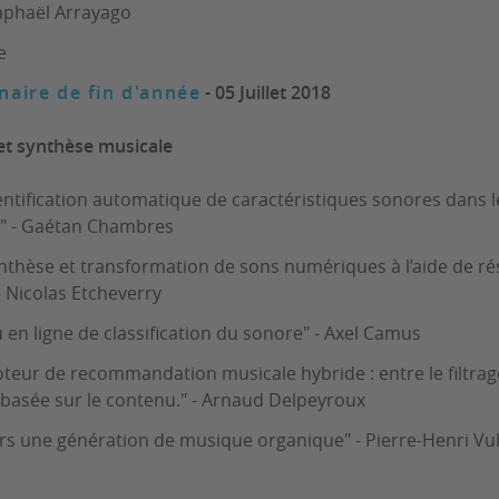
Raphaël Arrayago
e
naire de fin d'année
- 05 Juillet 2018
 et synthèse musicale
entification automatique de caractéristiques sonores dans l
n" - Gaétan Chambres
nthèse et transformation de sons numériques à l’aide de r
 Nicolas Etcheverry
 en ligne de classification du sonore" - Axel Camus
teur de recommandation musicale hybride : entre le filtrage
 basée sur le contenu." - Arnaud Delpeyroux
rs une génération de musique organique" - Pierre-Henri Vul