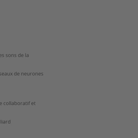
es sons de la
éseaux de neurones
 collaboratif et
liard