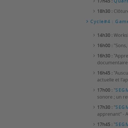
17h45 :
Quar
18h30 :
Clôtur
Cycle#4 : Gam
14h30 :
Worksh
16h00 :
"Sons,
16h30 :
"Appren
documentaire :
16h45 :
"Auscul
actuelle et l'a
17h00 :
"
SEG
sonore ; un re
17h30 :
"
SEG
apprenant" - 
17h45 :
"
SEG