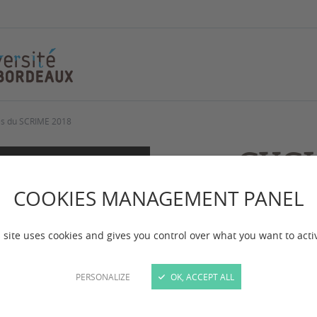
es du SCRIME 2018
CYCL
Scie
COOKIES MANAGEMENT PANEL
2018
 site uses cookies and gives you control over what you want to acti
PERSONALIZE
OK, ACCEPT ALL
Les Cycles Art
annuels où les 
dans lesquels 