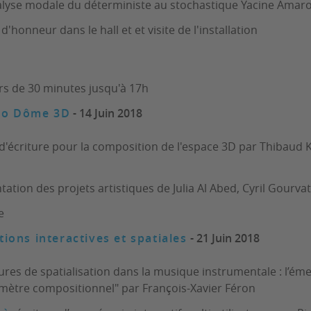
lyse modale du déterministe au stochastique Yacine Ama
d'honneur dans le hall et et visite de l'installation
ers de 30 minutes jusqu'à 17h
dio Dôme 3D
- 14 Juin 2018
d'écriture pour la composition de l'espace 3D par Thibaud K
ation des projets artistiques de Julia Al Abed, Cyril Gourva
e
tions interactives et spatiales
- 21 Juin 2018
ures de spatialisation dans la musique instrumentale : l’ém
ètre compositionnel" par François-Xavier Féron