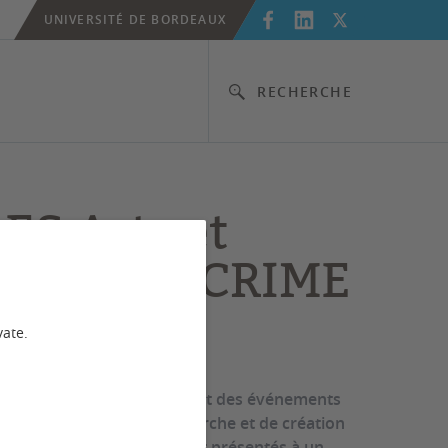
UNIVERSITÉ DE BORDEAUX
RECHERCHE
ES Arts et
nces du SCRIME
vate.
s et Sciences du SCRIME sont des événements
différents projets de recherche et de création
le SCRIME s'est engagé, sont présentés à un