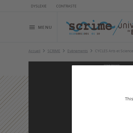
DYSLEXIE
CONTRASTE
MENU
Accueil
SCRIME
Evènements
CYCLES Arts et Scienc
This