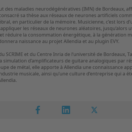
ut des maladies neurodégénératives (IMN) de Bordeaux, affili
consacré sa thèse aux réseaux de neurones artificiels co
ral, en particulier de la mémoire. Musicienne, c’est lors d
 appliquer les réseaux de neurones aléatoires, jusqu’alors ut
ls et réduire la consommation énergétique, à la génération m
 donnera naissance au projet Allendia et au plugin EVY.
u SCRIME et du Centre Inria de l’université de Bordeaux, T
 la simulation d’amplificateurs de guitare analogiques par 
oupe de métal, elle apporte à Allendia une connaissance ap
’industrie musicale, ainsi qu’une culture d’entreprise qui a 
Allendia.