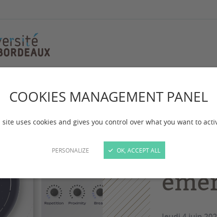
ral arpeggiator for melodic emergence
COOKIES MANAGEMENT PANEL
Sémi
 site uses cookies and gives you control over what you want to acti
neur
for 
PERSONALIZE
OK, ACCEPT ALL
eme
Jeudi 4 juin 2