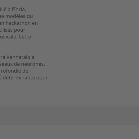
é à l’Inria,
mme modèles du
’un hackathon en
ilisés pour
usicale. Cette
ara Vanhatalo a
réseaux de neurones.
profondie de
été déterminante pour