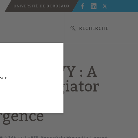
UNIVERSITÉ DE BORDEAUX
RECHERCHE
naire: EVY : A
vate.
al arpeggiator
melodic
rgence
026 à 14h au LaBRI. Exposé de Huguette Laurent