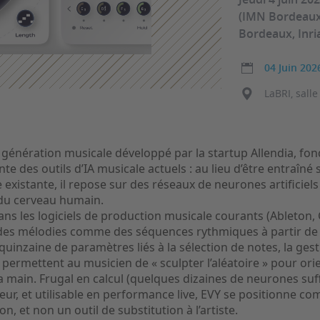
(IMN Bordeaux,
Bordeaux, Inri
04 Juin 202
LaBRI, salle
 génération musicale développé par la startup Allendia, f
te des outils d’IA musicale actuels : au lieu d’être entraîné 
xistante, il repose sur des réseaux de neurones artificiels 
du cerveau humain.
dans les logiciels de production musicale courants (Ableton
des mélodies comme des séquences rythmiques à partir de
e quinzaine de paramètres liés à la sélection de notes, la ges
 permettent au musicien de « sculpter l’aléatoire » pour orie
 main. Frugal en calcul (quelques dizaines de neurones suffi
teur, et utilisable en performance live, EVY se positionne c
n, et non un outil de substitution à l’artiste.