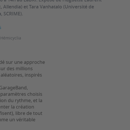
 Allendia) et Tara Vanhatalo (Université de
a, SCRIME).
6
 Hémicyclia
ondé sur une approche
sur des millions
aléatoires, inspirés
, GarageBand,
 paramètres choisis
tion du rythme, et la
nter la création
sent), libre de tout
omme un véritable