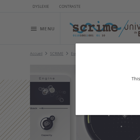
DYSLEXIE
CONTRASTE
MENU
Accueil
SCRIME
Evènements
Séminaire: EVY : A neu
This