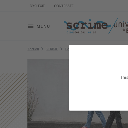
DYSLEXIE
CONTRASTE
MENU
Accueil
SCRIME
Evènements
Performance « Walking 
This