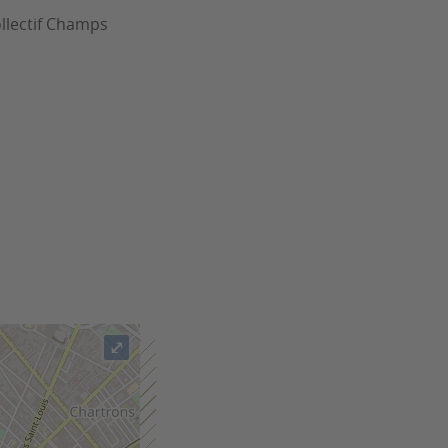
ollectif Champs
⤢