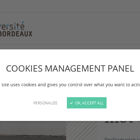
down the street… qui ne dit mot »
Perf
COOKIES MANAGEMENT PANEL
Walk
 site uses cookies and gives you control over what you want to acti
stree
PERSONALIZE
OK, ACCEPT ALL
mot 
Performance vi