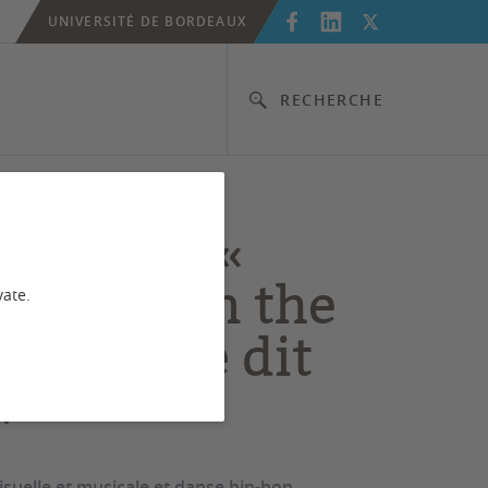
UNIVERSITÉ DE BORDEAUX
RECHERCHE
ormance «
ing down the
vate.
t… qui ne dit
»
suelle et musicale et danse hip-hop