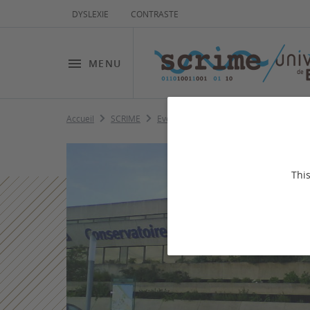
DYSLEXIE
CONTRASTE
MENU
Accueil
SCRIME
Evènements
Concerts de la classe 
This