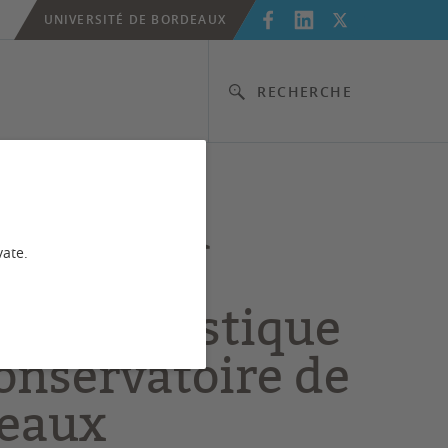
UNIVERSITÉ DE BORDEAUX
RECHERCHE
erts de la
vate.
se
ectroacoustique
onservatoire de
eaux