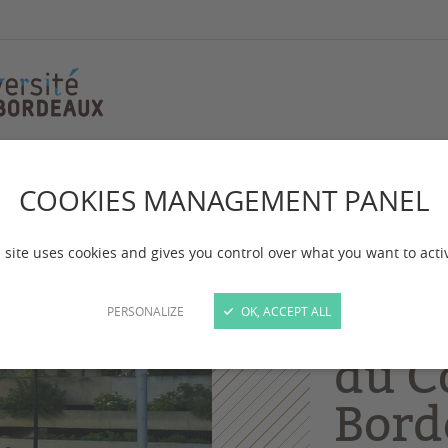
d'Electroacoustique du Conservatoire de Bordeaux
COOKIES MANAGEMENT PANEL
Conc
 site uses cookies and gives you control over what you want to acti
clas
d'El
PERSONALIZE
OK, ACCEPT ALL
du C
Bord