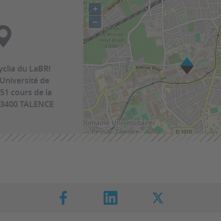
+
−
yclia du LaBRI
 Université de
51 cours de la
 33400 TALENCE