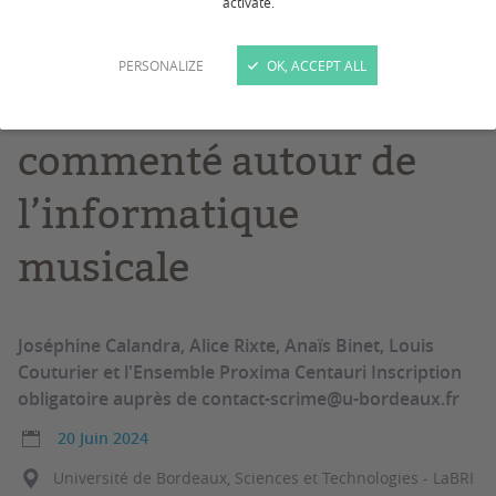
activate.
20 juin 2024
PERSONALIZE
OK, ACCEPT ALL
Séminaire/concert
commenté autour de
l’informatique
musicale
Joséphine Calandra, Alice Rixte, Anaïs Binet, Louis
Couturier et l'Ensemble Proxima Centauri Inscription
obligatoire auprès de contact-scrime@u-bordeaux.fr
20 Juin 2024
Université de Bordeaux, Sciences et Technologies - LaBRI